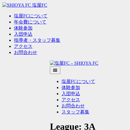
塩屋FCについて
年会費について
体験参加
入団申込
指導者・スタッフ募集
アクセス
お問合わせ
Skip
to
content
塩屋FCについて
体験参加
入団申込
アクセス
お問合わせ
スタッフ募集
League:
3A