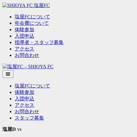
塩屋FCについて
年会費について
体験参加
入団申込
指導者・スタッフ募集
アクセス
お問合わせ
Skip
to
content
塩屋FCについて
体験参加
入団申込
アクセス
お問合わせ
スタッフ募集
塩屋D
vs